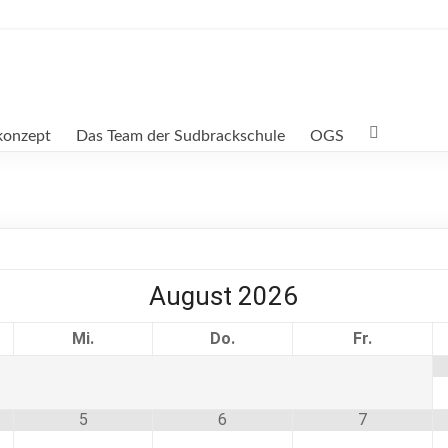
konzept
Das Team der Sudbrackschule
OGS
August
2026
Mi.
Do.
Fr.
5
6
7