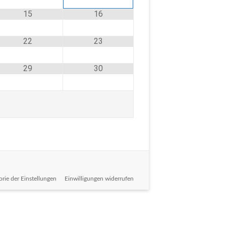
15
16
22
23
29
30
orie der Einstellungen
Einwilligungen widerrufen