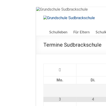
Zum
Inhalt
springen
Grundschule
Sudbrackschule
Schulleben
Für Eltern
Schul
Schule
Termine Sudbrackschule
in
Bewegung
Mo.
Di.
3
4