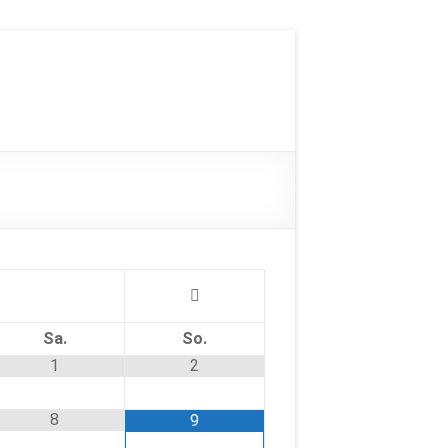
Sa.
So.
1
2
8
9