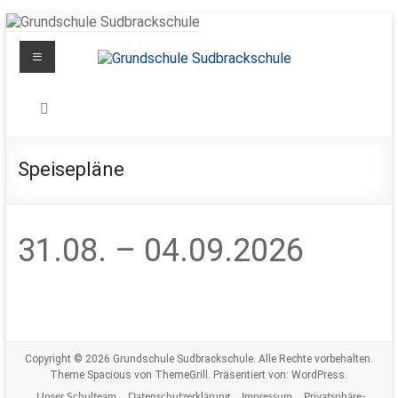
Zum
Inhalt
Menü
springen
Grundschule
Sudbrackschule
Schule
Speisepläne
in
Bewegung
31.08. – 04.09.2026
Copyright © 2026
Grundschule Sudbrackschule
. Alle Rechte vorbehalten.
Theme
Spacious
von ThemeGrill. Präsentiert von:
WordPress
.
Unser Schulteam
Datenschutzerklärung
Impressum
Privatsphäre-