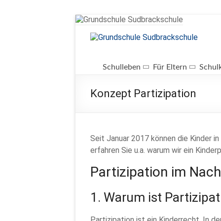
Zum
Inhalt
springen
Grundschule
Sudbrackschule
Schulleben
Für Eltern
Schul
Schule
Konzept Partizipation
in
Bewegung
Seit Januar 2017 können die Kinder i
erfahren Sie u.a. warum wir ein Kinde
Partizipation im Nac
1. Warum ist Partizipat
Partizipation ist ein Kinderrecht. 