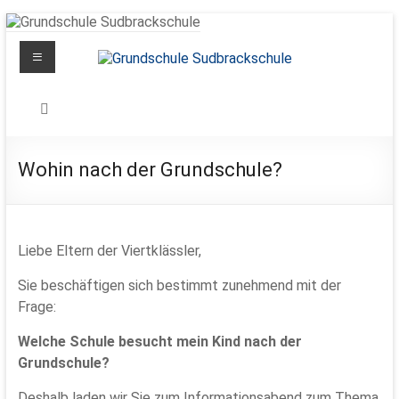
Zum
Inhalt
Menü
springen
Grundschule
Sudbrackschule
Schule
Wohin nach der Grundschule?
in
Bewegung
Liebe Eltern der Viertklässler,
Sie beschäftigen sich bestimmt zunehmend mit der
Frage:
Welche Schule besucht mein Kind nach der
Grundschule?
Deshalb laden wir Sie zum Informationsabend zum Thema