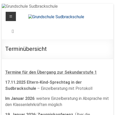
Zum
Inhalt
Menü
springen
Grundschule
Sudbrackschule
Schule
Terminübersicht
in
Bewegung
Termine für den Übergang zur Sekundarstufe 1
17.11.2025 Eltern-Kind-Sprechtag in der
Sudbrackschule
– Einzelberatung mit Protokoll
Im Januar 2026
: weitere Einzelberatung in Absprache mit
den Klassenlehrkräften möglich
19. Januar 2026: Zeugniskonferenz,
Über die