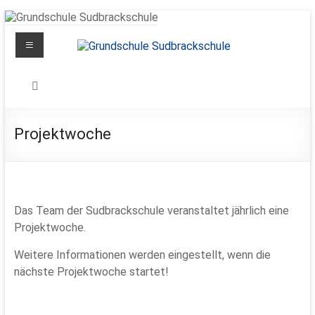
Zum
Inhalt
Menü
springen
Grundschule
Sudbrackschule
Schule
Projektwoche
in
Bewegung
Das Team der Sudbrackschule veranstaltet jährlich eine
Projektwoche.
Weitere Informationen werden eingestellt, wenn die
nächste Projektwoche startet!