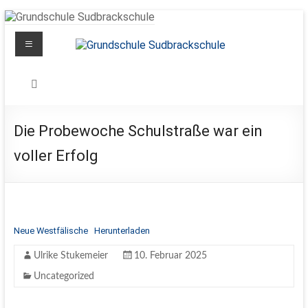
Zum
Inhalt
Menü
springen
Grundschule
Sudbrackschule
Schule
Die Probewoche Schulstraße war ein
in
voller Erfolg
Bewegung
Neue Westfälische
Herunterladen
Ulrike Stukemeier
10. Februar 2025
Uncategorized