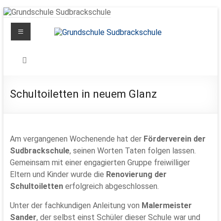
Zum
Inhalt
Menü
springen
Grundschule
Sudbrackschule
Schule
Schultoiletten in neuem Glanz
in
Bewegung
Am vergangenen Wochenende hat der
Förderverein der
Sudbrackschule
, seinen Worten Taten folgen lassen.
Gemeinsam mit einer engagierten Gruppe freiwilliger
Eltern und Kinder wurde die
Renovierung der
Schultoiletten
erfolgreich abgeschlossen.
Unter der fachkundigen Anleitung von
Malermeister
Sander
, der selbst einst Schüler dieser Schule war und