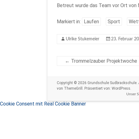
Betreut wurde das Team vor Ort von 
Markiert in:
Laufen
Sport
Wet
Ulrike Stukemeier
23. Februar 2
←
Trommelzauber Projektwoche
Copyright © 2026
Grundschule Sudbrackschule
.
von ThemeGrill. Präsentiert von:
WordPress
.
Unser 
Cookie Consent mit Real Cookie Banner