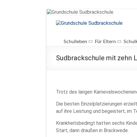
Zum
Inhalt
springen
Grundschule
Sudbrackschule
Schulleben
Für Eltern
Schul
Schule
Sudbrackschule mit zehn L
in
Bewegung
Trotz des langen Karnevalswochenende
Die besten Einzelplatzierungen erzielt
auf ihre Leistung und begeistert, im
Krankheitsbedingt hatten sechs Kinde
Start; dann draußen in Brackwede.