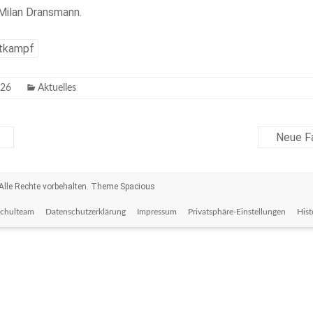
Milan Dransmann.
tkampf
026
Aktuelles
Neue Fa
 Alle Rechte vorbehalten. Theme
Spacious
Schulteam
Datenschutzerklärung
Impressum
Privatsphäre-Einstellungen
Hist