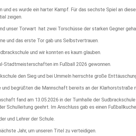
und es wurde ein harter Kampf. Für das sechste Spiel an diese
ial zeigen.
nd unser Torwart hat zwei Torschüsse der starken Gegner geha
rne und das erste Tor gab uns Selbstvertrauen.
Sudbrackschule und wir konnten es kaum glauben.
ul-Stadtmeisterschaften im Fußball 2026 gewonnen.
ckschule den Sieg und bei Ummeln herrschte große Enttäuschun
e und begrüßten die Mannschaft bereits an der Klarhorststraße 
schaft fand am 13.05.2026 in der Turnhalle der Sudbrackschule 
er Schulleitung geehrt. Im Anschluss gab es einen Fußballkuchen
nder und Lehrer der Schule.
nächste Jahr, um unseren Titel zu verteidigen.