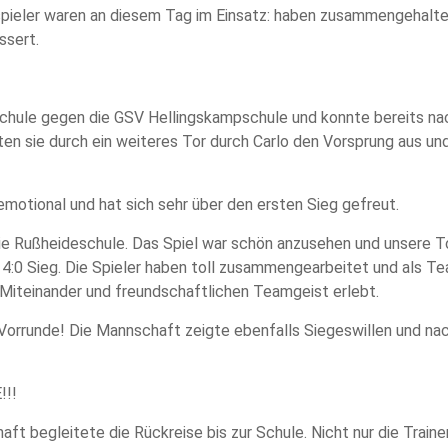
lspieler waren an diesem Tag im Einsatz: haben zusammengehalte
ssert.
schule gegen die GSV Hellingskampschule und konnte bereits n
auten sie durch ein weiteres Tor durch Carlo den Vorsprung aus 
 emotional und hat sich sehr über den ersten Sieg gefreut.
die Rußheideschule. Das Spiel war schön anzusehen und unsere 
4:0 Sieg. Die Spieler haben toll zusammengearbeitet und als Tea
s Miteinander und freundschaftlichen Teamgeist erlebt.
er Vorrunde! Die Mannschaft zeigte ebenfalls Siegeswillen und 
!!
ft begleitete die Rückreise bis zur Schule. Nicht nur die Traine