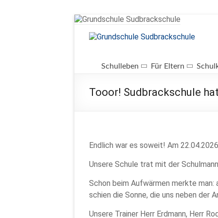
Zum
Inhalt
springen
Grundschule
Sudbrackschule
Schulleben
Für Eltern
Schul
Schule
Tooor! Sudbrackschule ha
in
Bewegung
Endlich war es soweit! Am 22.04.2026
Unsere Schule trat mit der Schulmann
Schon beim Aufwärmen merkte man: all
schien die Sonne, die uns neben der
Unsere Trainer Herr Erdmann, Herr Ro